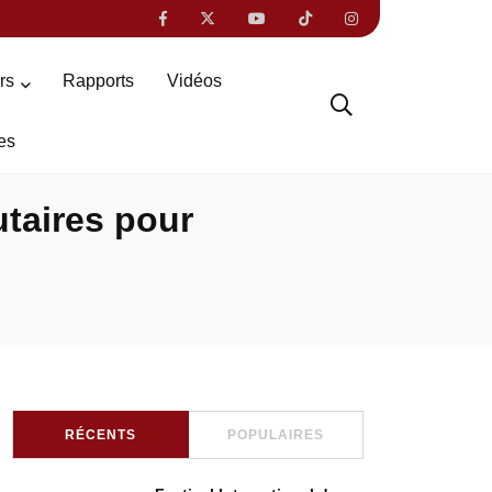
ers
Rapports
Vidéos
es
taires pour
RÉCENTS
POPULAIRES