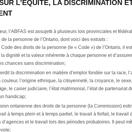
SUR L’ÉQUITÉ, LA DISCRIMINATION E
ENT
eur, l’ABFAS est assujetti à plusieurs lois provinciales et fédér
de la personne de l’Ontario, dont voici des extraits :
 Code des droits de la personne (le « Code ») de l’Ontario, il es
 la dignité et la valeur inhérente à chaque personne et d’assure
es chances sans discrimination;
erdit la discrimination en matière d’emploi fondée sur la race, l
a couleur, l’origine ethnique, la citoyenneté, la croyance, le sexe,
âge, le casier judiciaire, l’état matrimonial, l’état de partenariat
 un handicap;
on ontarienne des droits de la personne (la Commission) esti
avail à temps plein et à temps partiel, le travail à forfait, le trava
 d’agences et le travail lors des périodes probatoires. Il peut
évole;