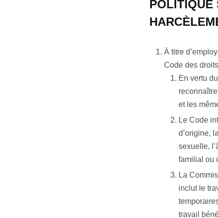
POLITIQUE 
HARCÈLEM
À titre d’employ
Code des droits 
En vertu du
reconnaître
et les mêm
Le Code int
d’origine, l
sexuelle, l’
familial ou
La Commissi
inclut le tr
temporaires
travail bén