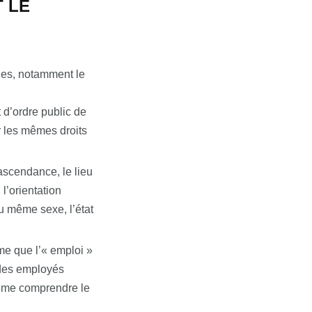
T LE
ales, notamment le
t d’ordre public de
r les mêmes droits
’ascendance, le lieu
 l’orientation
 du même sexe, l’état
me que l’« emploi »
il des employés
 même comprendre le