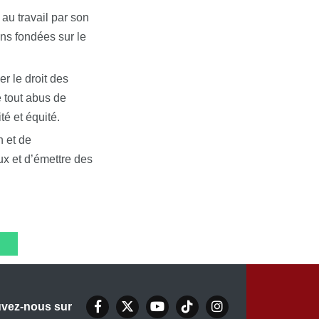
 au travail par son
ns fondées sur le
r le droit des
e tout abus de
té et équité.
n et de
ux et d’émettre des
uvez-nous sur