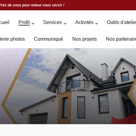
Près de vous pour mieux vous servir !
cueil
Profil
Services
Activités
Outils d'ateli
lerie photos
Communiqué
Nos projets
Nos partenair