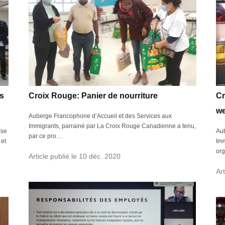
ds
Croix Rouge: Panier de nourriture
Cr
we
Auberge Francophone d’Accueil et des Services aux
Immigrants, parrainé par La Croix Rouge Canadienne a tenu,
sse
Aub
par ce pro…
 et
Imm
or
Article publié le 10 déc. 2020
Ar