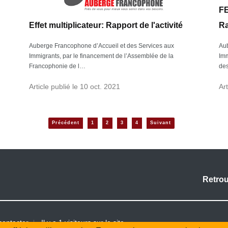
FE
Effet multiplicateur: Rapport de l'activité
Ra
Auberge Francophone d’Accueil et des Services aux
Aub
Immigrants, par le financement de l’Assemblée de la
Imm
Francophonie de l…
de
Article publié le 10 oct. 2021
Art
Précédent
1
2
3
4
Suivant
Retro
contacter
Il y a 1 visiteurs sur le site